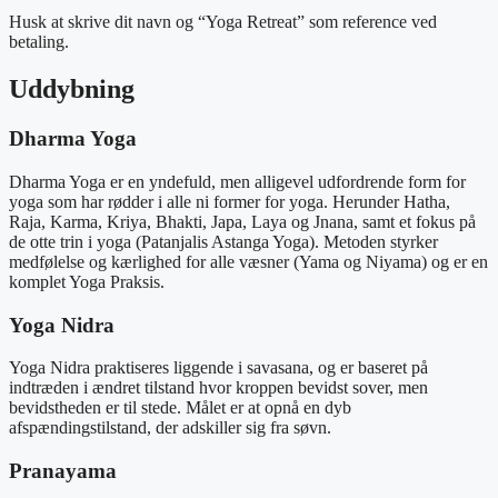
Husk at skrive dit navn og “Yoga Retreat” som reference ved
betaling.
Uddybning
Dharma Yoga
Dharma Yoga er en yndefuld, men alligevel udfordrende form for
yoga som har rødder i alle ni former for yoga. Herunder Hatha,
Raja, Karma, Kriya, Bhakti, Japa, Laya og Jnana, samt et fokus på
de otte trin i yoga (Patanjalis Astanga Yoga). Metoden styrker
medfølelse og kærlighed for alle væsner (Yama og Niyama) og er en
komplet Yoga Praksis.
Yoga Nidra
Yoga Nidra praktiseres liggende i savasana, og er baseret på
indtræden i ændret tilstand hvor kroppen bevidst sover, men
bevidstheden er til stede. Målet er at opnå en dyb
afspændingstilstand, der adskiller sig fra søvn.
Pranayama