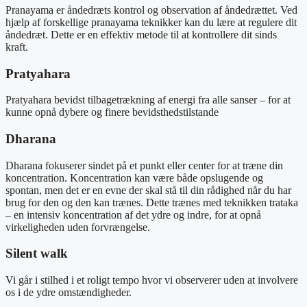
Pranayama er åndedræts kontrol og observation af åndedrættet. Ved
hjælp af forskellige pranayama teknikker kan du lære at regulere dit
åndedræt. Dette er en effektiv metode til at kontrollere dit sinds
kraft.
Pratyahara
Pratyahara bevidst tilbagetrækning af energi fra alle sanser – for at
kunne opnå dybere og finere bevidsthedstilstande
Dharana
Dharana fokuserer sindet på et punkt eller center for at træne din
koncentration. Koncentration kan være både opslugende og
spontan, men det er en evne der skal stå til din rådighed når du har
brug for den og den kan trænes. Dette trænes med teknikken trataka
– en intensiv koncentration af det ydre og indre, for at opnå
virkeligheden uden forvrængelse.
Silent walk
Vi går i stilhed i et roligt tempo hvor vi observerer uden at involvere
os i de ydre omstændigheder.