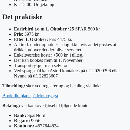
Kl. 12:00: Udtjekning
Det praktiske
Earlybird t.o.m 1. Oktober ‘25
SPAR 500 kr.
Pris:
3975 kr.
Efter 1. Oktober:
Pris 4475 kr.
Alt inkl. under opholdet – dog ikke hvis andet ønskes at
drikke, udover det der bliver serveret.
Enkeltværelse koster +500 kr. i tillæg.
Der kan bookes frem til 1. November
Transport sørger man selv for.
Ved spørgsmål kan Astrid kontaktes på tlf. 20209396 eller
Nynne på tlf. 22823607
Tilmelding:
sker ved registrering og betaling via link:
Book din plads på Momoyoga
Betaling:
via bankoverførsel til følgende konto:
Bank:
SparNord
Reg.nr.:
9056
Konto nr.:
4577644824