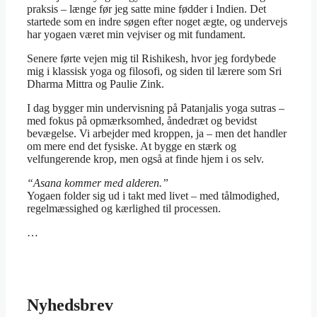
praksis – længe før jeg satte mine fødder i Indien. Det
startede som en indre søgen efter noget ægte, og undervejs
har yogaen været min vejviser og mit fundament.
Senere førte vejen mig til Rishikesh, hvor jeg fordybede
mig i klassisk yoga og filosofi, og siden til lærere som Sri
Dharma Mittra og Paulie Zink.
I dag bygger min undervisning på Patanjalis yoga sutras –
med fokus på opmærksomhed, åndedræt og bevidst
bevægelse. Vi arbejder med kroppen, ja – men det handler
om mere end det fysiske. At bygge en stærk og
velfungerende krop, men også at finde hjem i os selv.
“Asana kommer med alderen.”
Yogaen folder sig ud i takt med livet – med tålmodighed,
regelmæssighed og kærlighed til processen.
…
Nyhedsbrev